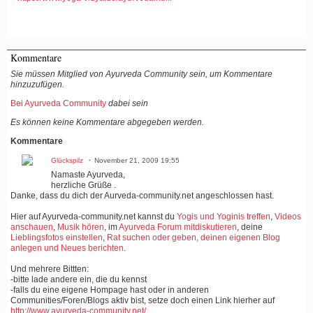
Kommentare
Sie müssen Mitglied von Ayurveda Community sein, um Kommentare
hinzuzufügen.
Bei Ayurveda Community
dabei sein
Es können keine Kommentare abgegeben werden.
Kommentare
Glückspilz
November 21, 2009 19:55
Namaste Ayurveda,
herzliche Grüße .
Danke, dass du dich der Aurveda-community.net angeschlossen hast.
Hier auf Ayurveda-community.net kannst du
Yogis und Yoginis treffen
,
Videos
anschauen
,
Musik hören
, im
Ayurveda Forum mitdiskutieren
, deine
Lieblingsfotos einstellen
,
Rat suchen oder geben, deinen eigenen Blog
anlegen und Neues berichten
.
Und mehrere Bittten:
-bitte lade andere ein, die du kennst
-falls du eine eigene Hompage hast oder in anderen
Communities/Foren/Blogs aktiv bist, setze doch einen Link hierher auf
http://www.ayurveda-community.net/