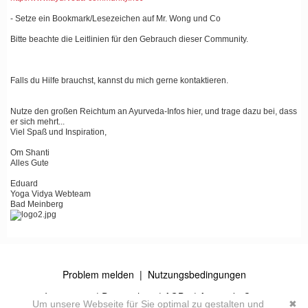
- Setze ein Bookmark/Lesezeichen auf Mr. Wong und Co
Bitte beachte die Leitlinien für den Gebrauch dieser Community.
Falls du Hilfe brauchst, kannst du mich gerne kontaktieren.
Nutze den großen Reichtum an Ayurveda-Infos hier, und trage dazu bei, dass
er sich mehrt...
Viel Spaß und Inspiration,
Om Shanti
Alles Gute
Eduard
Yoga Vidya Webteam
Bad Meinberg
Problem melden
|
Nutzungsbedingungen
© 2026
Impressum
|
Datenschutz
|
AGB's
| Ayurveda Community
Um unsere Webseite für Sie optimal zu gestalten und
✖