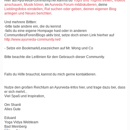
Hier auf Ayurveda-community.net kannst du
Yogis und Yoginis treffen
,
Videos
anschauen
,
Musik hören
, im
Aurveda Forum mitdiskutieren
, deine
Lieblingsfotos einstellen
,
Rat suchen oder geben, deinen eigenen Blog
anlegen und Neues berichten
.
Und mehrere Bittten:
-bitte lade andere ein, die du kennst
-falls du eine eigene Hompage hast oder in anderen
Communities/Foren/Blogs aktiv bist, setze doch einen Link hierher auf
http://www.ayurveda-community.net/
- Setze ein Bookmark/Lesezeichen auf Mr. Wong und Co
Bitte beachte die Leitlinien für den Gebrauch dieser Community.
Falls du Hilfe brauchst, kannst du mich gerne kontaktieren.
Nutze den großen Reichtum an Ayurveda-Infos hier, und trage dazu bei, dass
er sich mehrt...
Viel Spaß und Inspiration,
Om Shanti
Alles Gute
Eduard
Yoga Vidya Webteam
Bad Meinberg